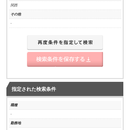
関西
その他
-
指定された検索条件
職種
-
勤務地