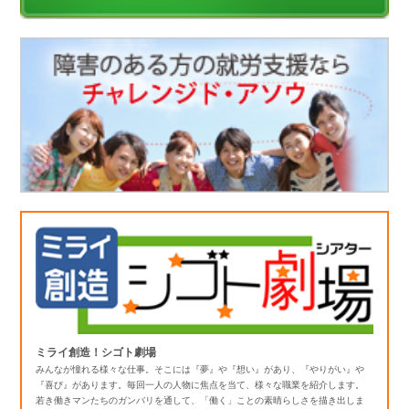
ミライ創造！シゴト劇場
みんなが憧れる様々な仕事。そこには『夢』や『想い』があり、『やりがい』や
『喜び』があります。毎回一人の人物に焦点を当て、様々な職業を紹介します。
若き働きマンたちのガンバリを通して、「働く」ことの素晴らしさを描き出しま