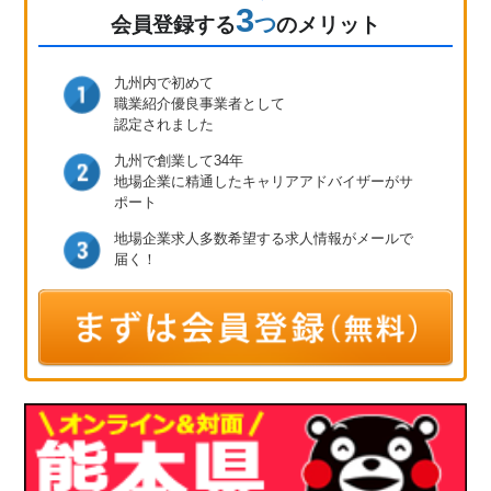
3
つ
会員登録
する
のメリット
九州内で初めて
職業紹介優良事業者として
認定されました
九州で創業して34年
地場企業に精通したキャリア
アドバイザーがサ
ポート
地場企業求人多数
希望する求人情報が
メールで
届く！