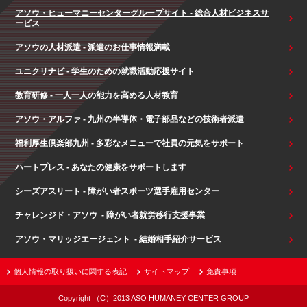
アソウ・ヒューマニーセンターグループサイト - 総合人材ビジネスサ
ービス
アソウの人材派遣 - 派遣のお仕事情報満載
ユニクリナビ - 学生のための就職活動応援サイト
教育研修 - 一人一人の能力を高める人材教育
アソウ・アルファ - 九州の半導体・電子部品などの技術者派遣
福利厚生倶楽部九州 - 多彩なメニューで社員の元気をサポート
ハートプレス - あなたの健康をサポートします
シーズアスリート - 障がい者スポーツ選手雇用センター
チャレンジド・アソウ - 障がい者就労移行支援事業
アソウ・マリッジエージェント - 結婚相手紹介サービス
個人情報の取り扱いに関する表記
サイトマップ
免責事項
Copyright （C）2013 ASO HUMANEY CENTER GROUP