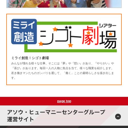
ミライ創造！シゴト劇場
みんなが憧れる様々な仕事。そこには『夢』や『想い』があり、『やりがい』や
『喜び』があります。毎回一人の人物に焦点を当て、様々な職業を紹介します。
若き働きマンたちのガンバリを通して、「働く」ことの素晴らしさを描き出しま
す。
page top