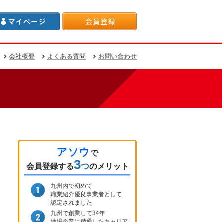
会社概要
よくある質問
お問い合わせ
アソウ
で
3
つ
会員登録
する
のメリット
九州内で初めて
職業紹介優良事業者として
認定されました
九州で創業して34年
地場企業に精通したキャリア