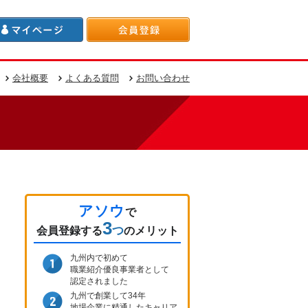
会社概要
よくある質問
お問い合わせ
アソウ
で
3
つ
会員登録
する
のメリット
九州内で初めて
職業紹介優良事業者として
認定されました
九州で創業して34年
地場企業に精通したキャリア