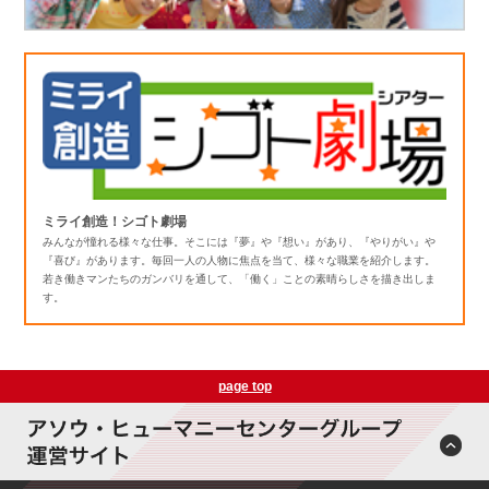
ミライ創造！シゴト劇場
みんなが憧れる様々な仕事。そこには『夢』や『想い』があり、『やりがい』や
『喜び』があります。毎回一人の人物に焦点を当て、様々な職業を紹介します。
若き働きマンたちのガンバリを通して、「働く」ことの素晴らしさを描き出しま
す。
page top