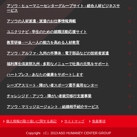
アソウ・ヒューマニーセンターグループサイト - 総合人材ビジネスサ
ービス
アソウの人材派遣 - 派遣のお仕事情報満載
ユニクリナビ - 学生のための就職活動応援サイト
教育研修 - 一人一人の能力を高める人材教育
アソウ・アルファ - 九州の半導体・電子部品などの技術者派遣
福利厚生倶楽部九州 - 多彩なメニューで社員の元気をサポート
ハートプレス - あなたの健康をサポートします
シーズアスリート - 障がい者スポーツ選手雇用センター
チャレンジド・アソウ - 障がい者就労移行支援事業
アソウ・マリッジエージェント - 結婚相手紹介サービス
個人情報の取り扱いに関する表記
サイトマップ
免責事項
Copyright （C）2013 ASO HUMANEY CENTER GROUP