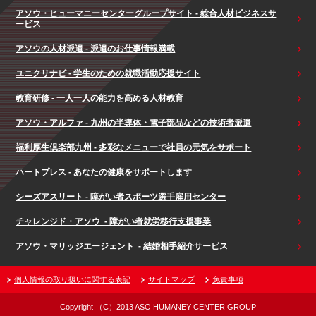
アソウ・ヒューマニーセンターグループサイト - 総合人材ビジネスサ
ービス
アソウの人材派遣 - 派遣のお仕事情報満載
ユニクリナビ - 学生のための就職活動応援サイト
教育研修 - 一人一人の能力を高める人材教育
アソウ・アルファ - 九州の半導体・電子部品などの技術者派遣
福利厚生倶楽部九州 - 多彩なメニューで社員の元気をサポート
ハートプレス - あなたの健康をサポートします
シーズアスリート - 障がい者スポーツ選手雇用センター
チャレンジド・アソウ - 障がい者就労移行支援事業
アソウ・マリッジエージェント - 結婚相手紹介サービス
個人情報の取り扱いに関する表記
サイトマップ
免責事項
Copyright （C）2013 ASO HUMANEY CENTER GROUP