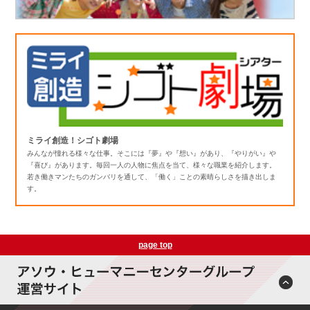
ミライ創造！シゴト劇場
みんなが憧れる様々な仕事。そこには『夢』や『想い』があり、『やりがい』や
『喜び』があります。毎回一人の人物に焦点を当て、様々な職業を紹介します。
若き働きマンたちのガンバリを通して、「働く」ことの素晴らしさを描き出しま
す。
page top