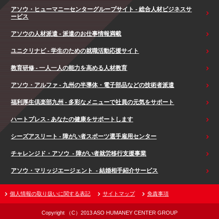
アソウ・ヒューマニーセンターグループサイト - 総合人材ビジネスサ
ービス
アソウの人材派遣 - 派遣のお仕事情報満載
ユニクリナビ - 学生のための就職活動応援サイト
教育研修 - 一人一人の能力を高める人材教育
アソウ・アルファ - 九州の半導体・電子部品などの技術者派遣
福利厚生倶楽部九州 - 多彩なメニューで社員の元気をサポート
ハートプレス - あなたの健康をサポートします
シーズアスリート - 障がい者スポーツ選手雇用センター
チャレンジド・アソウ - 障がい者就労移行支援事業
アソウ・マリッジエージェント - 結婚相手紹介サービス
個人情報の取り扱いに関する表記
サイトマップ
免責事項
Copyright （C）2013 ASO HUMANEY CENTER GROUP