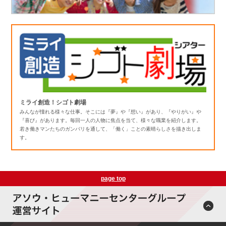
ミライ創造！シゴト劇場
みんなが憧れる様々な仕事。そこには『夢』や『想い』があり、『やりがい』や
『喜び』があります。毎回一人の人物に焦点を当て、様々な職業を紹介します。
若き働きマンたちのガンバリを通して、「働く」ことの素晴らしさを描き出しま
す。
page top