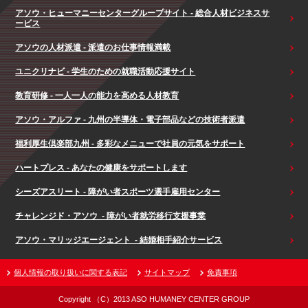
アソウ・ヒューマニーセンターグループサイト - 総合人材ビジネスサ
ービス
アソウの人材派遣 - 派遣のお仕事情報満載
ユニクリナビ - 学生のための就職活動応援サイト
教育研修 - 一人一人の能力を高める人材教育
アソウ・アルファ - 九州の半導体・電子部品などの技術者派遣
福利厚生倶楽部九州 - 多彩なメニューで社員の元気をサポート
ハートプレス - あなたの健康をサポートします
シーズアスリート - 障がい者スポーツ選手雇用センター
チャレンジド・アソウ - 障がい者就労移行支援事業
アソウ・マリッジエージェント - 結婚相手紹介サービス
個人情報の取り扱いに関する表記
サイトマップ
免責事項
Copyright （C）2013 ASO HUMANEY CENTER GROUP