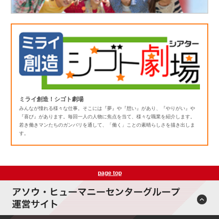
ミライ創造！シゴト劇場
みんなが憧れる様々な仕事。そこには『夢』や『想い』があり、『やりがい』や
『喜び』があります。毎回一人の人物に焦点を当て、様々な職業を紹介します。
若き働きマンたちのガンバリを通して、「働く」ことの素晴らしさを描き出しま
す。
page top