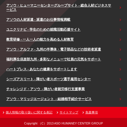
アソウ・ヒューマニーセンターグループサイト - 総合人材ビジネスサ
ービス
アソウの人材派遣 - 派遣のお仕事情報満載
ユニクリナビ - 学生のための就職活動応援サイト
教育研修 - 一人一人の能力を高める人材教育
アソウ・アルファ - 九州の半導体・電子部品などの技術者派遣
福利厚生倶楽部九州 - 多彩なメニューで社員の元気をサポート
ハートプレス - あなたの健康をサポートします
シーズアスリート - 障がい者スポーツ選手雇用センター
チャレンジド・アソウ - 障がい者就労移行支援事業
アソウ・マリッジエージェント - 結婚相手紹介サービス
個人情報の取り扱いに関する表記
サイトマップ
免責事項
Copyright （C）2013 ASO HUMANEY CENTER GROUP