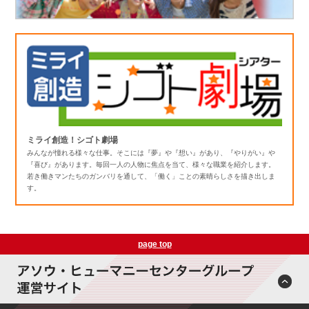
ミライ創造！シゴト劇場
みんなが憧れる様々な仕事。そこには『夢』や『想い』があり、『やりがい』や
『喜び』があります。毎回一人の人物に焦点を当て、様々な職業を紹介します。
若き働きマンたちのガンバリを通して、「働く」ことの素晴らしさを描き出しま
す。
page top