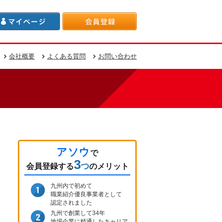
会社概要
よくある質問
お問い合わせ
アソウ
で
3
つ
会員登録
する
のメリット
九州内で初めて
職業紹介優良事業者として
認定されました
九州で創業して34年
地場企業に精通したキャリア