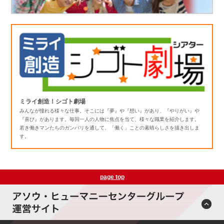
ミライ創造！シゴト劇場
みんなが憧れる様々な仕事。そこには『夢』や『想い』があり、『やりがい』や
『喜び』があります。毎回一人の人物に焦点を当て、様々な職業を紹介します。
若き働きマンたちのガンバリを通して、「働く」ことの素晴らしさを描き出しま
す。
page top