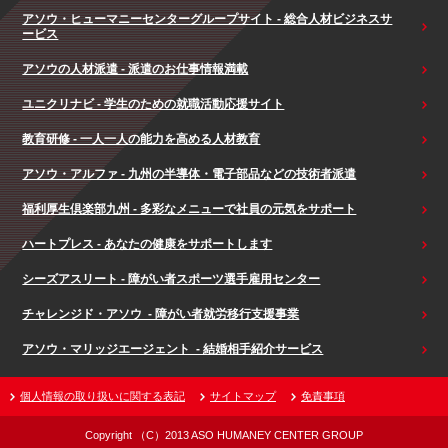
アソウ・ヒューマニーセンターグループサイト - 総合人材ビジネスサ
ービス
アソウの人材派遣 - 派遣のお仕事情報満載
ユニクリナビ - 学生のための就職活動応援サイト
教育研修 - 一人一人の能力を高める人材教育
アソウ・アルファ - 九州の半導体・電子部品などの技術者派遣
福利厚生倶楽部九州 - 多彩なメニューで社員の元気をサポート
ハートプレス - あなたの健康をサポートします
シーズアスリート - 障がい者スポーツ選手雇用センター
チャレンジド・アソウ - 障がい者就労移行支援事業
アソウ・マリッジエージェント - 結婚相手紹介サービス
個人情報の取り扱いに関する表記
サイトマップ
免責事項
Copyright （C）2013 ASO HUMANEY CENTER GROUP