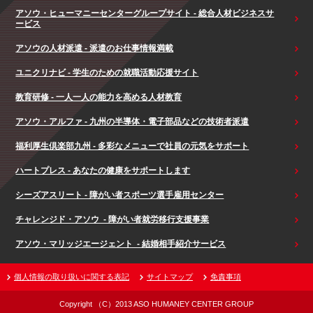
アソウ・ヒューマニーセンターグループサイト - 総合人材ビジネスサ
ービス
アソウの人材派遣 - 派遣のお仕事情報満載
ユニクリナビ - 学生のための就職活動応援サイト
教育研修 - 一人一人の能力を高める人材教育
アソウ・アルファ - 九州の半導体・電子部品などの技術者派遣
福利厚生倶楽部九州 - 多彩なメニューで社員の元気をサポート
ハートプレス - あなたの健康をサポートします
シーズアスリート - 障がい者スポーツ選手雇用センター
チャレンジド・アソウ - 障がい者就労移行支援事業
アソウ・マリッジエージェント - 結婚相手紹介サービス
個人情報の取り扱いに関する表記
サイトマップ
免責事項
Copyright （C）2013 ASO HUMANEY CENTER GROUP