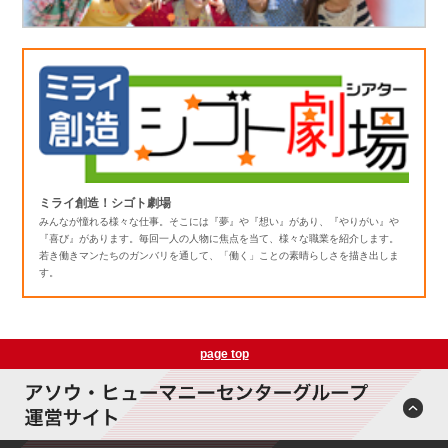
ミライ創造！シゴト劇場
みんなが憧れる様々な仕事。そこには『夢』や『想い』があり、『やりがい』や
『喜び』があります。毎回一人の人物に焦点を当て、様々な職業を紹介します。
若き働きマンたちのガンバリを通して、「働く」ことの素晴らしさを描き出しま
す。
page top