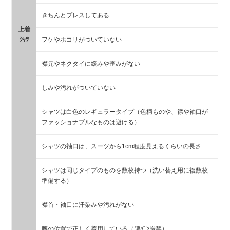
きちんとプレスしてある
上着
ｼｬﾂ
フケやホコリがついていない
襟元やネクタイに緩みや歪みがない
しみや汚れがついていない
シャツは白色のレギュラータイプ（色柄ものや、襟や袖口が
ファッショナブルなものは避ける）
シャツの袖口は、スーツから1cm程度見えるくらいの長さ
シャツは同じタイプのものを数枚持つ（洗い替え用に複数枚
準備する）
襟首・袖口に汗染みや汚れがない
腰の位置で正しく着用している（腰ﾊﾟﾝ厳禁）