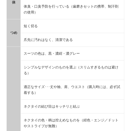
体
体臭・口臭予防を行っている（歯磨きセットの携帯、制汗剤
の使用）
短く切る
つめ
爪先に汚れはなく、清潔である
スーツの色は、黒・濃紺・濃グレー
シンプルなデザインのものを選ぶ（スリムすぎるものは避け
る）
適正なサイズ･･･丈や袖、肩、ウエスト（購入時には、必ず試
着する）
ネクタイの結び目はキッチリと結ぶ
ネクタイの色・柄は控えめなものを（紺色・エンジ／ドット
やストライプが無難）