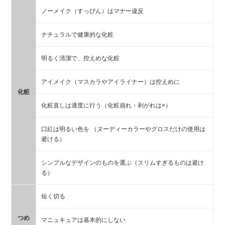
ノーメイク（すっぴん）はマナー違反
ナチュラルで健康的な化粧
明るく清潔で、控えめな化粧
アイメイク（マスカラやアイライナー）は控えめに
化粧
化粧直しは適度に行う（化粧崩れ・剥がれは×）
口紅は明るい色を （ヌーディーカラーやグロスだけの使用は
避ける）
シンプルなデザインのものを選ぶ（スリムすぎるものは避け
る）
短く切る
つめ
マニュキュアは基本的にしない