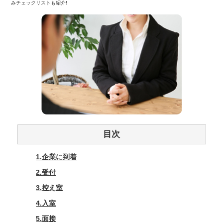
みチェックリストも紹介!
目次
1.企業に到着
2.受付
3.控え室
4.入室
5.面接