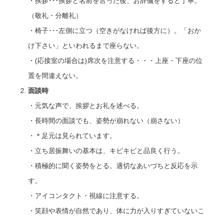
・挨拶･･･挨拶と名前を言った後、お辞儀をすると丁寧。
（敬礼・分離礼）
・椅子･･･左側に立つ（空きがなければ後方に）。「おか
け下さい」といわれるまで座らない。
・(応接室の場合は)席次を注意する・・・上座・下座の位
置を間違えない。
面談時
・元気な声で、挨拶とお礼を述べる。
・長時間の面談でも、姿勢が崩れない（崩さない）
・＊足元は見られています。
・立ち居振舞いの基本は、キビキビと品良く行う。
・積極的に聞く姿勢をとる。適切なあいづちと反応を示
す。
・アイコンタクト・視線に注意する。
・笑顔や表情が自然であり、体に力が入りすぎていないこ