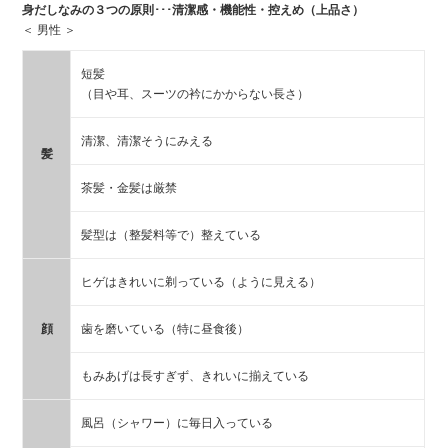
身だしなみの３つの原則･･･清潔感・機能性・控えめ（上品さ）
＜ 男性 ＞
短髪
（目や耳、スーツの衿にかからない長さ）
清潔、清潔そうにみえる
髪
茶髪・金髪は厳禁
髪型は（整髪料等で）整えている
ヒゲはきれいに剃っている（ように見える）
顔
歯を磨いている（特に昼食後）
もみあげは長すぎず、きれいに揃えている
風呂（シャワー）に毎日入っている