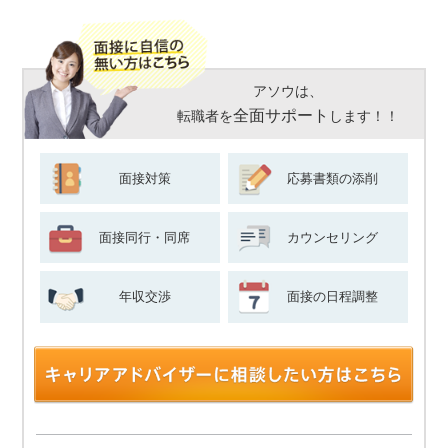
アソウは、
全面サポート
転職者を
します！！
面接対策
応募書類の添削
面接同行・同席
カウンセリング
年収交渉
面接の日程調整