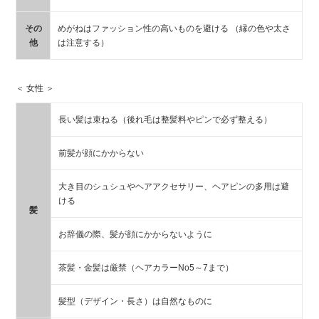
その
めがねはファッション性の高いものを避ける （縁の色や太さ
他
は注意する）
＜ 女性 ＞
長い髪は束ねる（後れ毛は整髪料やピンで必ず整える）
前髪が顔にかからない
大き目のシュシュやヘアアクセサリー、ヘアピンの多用は避
ける
髪
お辞儀の際、髪が顔にかからないように
茶髪・金髪は厳禁（ヘアカラーNo5～7まで）
髪型（デザイン・長さ）は自然なものに