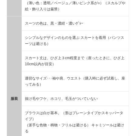
（薄い色：透明／ベージュ／薄いピンク系が○）（スカルプや
絵・飾り入りは厳禁）
スーツの色は、黒・濃紺・濃いｸﾞﾚｰ
シンプルなデザインのものを選ぶ スカートを着用（パンツス
ーツは避ける）
スカート丈は、ひざ上３cm程度まで（座ったときに、ひざ上
10cm以内が目安）
適切なサイズ･･･袖や肩、ウエスト（購入時に必ず試着し、座
ってみる）
服装
抜け毛やフケ、ホコリ、毛玉がついていない
ブラウスは白が基本。（形はプレーンタイプかスキッパータ
イプ）
（派手な色物・柄物・フリルは避ける） キャミソールは避け
る