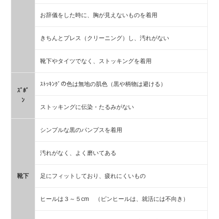
お辞儀をした時に、胸が見えないものを着用
きちんとプレス（クリーニング）し、汚れがない
靴下やタイツでなく、ストッキングを着用
ｽﾄｯｷﾝｸﾞの色は無地の肌色（黒や柄物は避ける）
ｽﾞﾎﾞ
ﾝ
ストッキングに伝染・たるみがない
シンプルな黒のパンプスを着用
汚れがなく、よく磨いてある
靴下
足にフィットしており、疲れにくいもの
ヒールは３～５cm （ピンヒールは、就活には不向き）