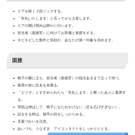
ドアを軽く３回ノックする。
「失礼いたします」と言ってから入室します。
ドアの開け閉めは静かに行います。
担当者（面接官）に向けてお辞儀と挨拶をする。
キビキビした動作と笑顔が、あなたの第一印象を決めます。
面接
椅子の横に立ち、担当者（面接官）の指示あるまで立って待つ。
着席の前に氏名を名乗る。
「どうぞ」とすすめられたら「失礼します」と断ったあとに着席す
る。
背筋は伸ばして、椅子にもたれかけない（足を広げすぎない）。
話をする時は、相手の目をしっかりみる。
言葉づかいを注意。
あいづち、うなずき、アイコンタクトをしっかりととる。