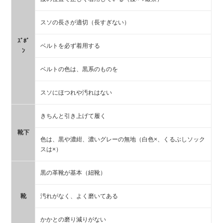
スソの長さが適切（長すぎない）
ｽﾞﾎﾞ
ベルトを必ず着用する
ﾝ
ベルトの色は、黒系のものを
スソにほつれや汚れはない
きちんと引き上げて履く
靴下
色は、黒や濃紺、濃いグレーの無地（白色×、くるぶしソック
スは×）
黒の革靴が基本（紐靴）
靴
汚れがなく、よく磨いてある
かかとの磨り減りがない