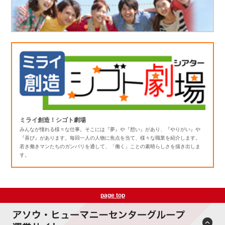
ミライ創造！シゴト劇場
みんなが憧れる様々な仕事。そこには『夢』や『想い』があり、『やりがい』や
『喜び』があります。毎回一人の人物に焦点を当て、様々な職業を紹介します。
若き働きマンたちのガンバリを通して、「働く」ことの素晴らしさを描き出しま
す。
page top