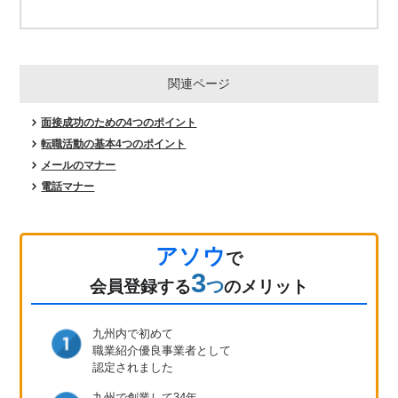
関連ページ
面接成功のための4つのポイント
転職活動の基本4つのポイント
メールのマナー
電話マナー
アソウ
で
3
つ
会員登録
する
のメリット
九州内で初めて
職業紹介優良事業者として
認定されました
九州で創業して34年