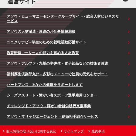
アソウ・ヒューマニーセンターグループサイト - 総合人材ビジネスサ
ービス
アソウの人材派遣 - 派遣のお仕事情報満載
ユニクリナビ - 学生のための就職活動応援サイト
教育研修 - 一人一人の能力を高める人材教育
アソウ・アルファ - 九州の半導体・電子部品などの技術者派遣
福利厚生倶楽部九州 - 多彩なメニューで社員の元気をサポート
ハートプレス - あなたの健康をサポートします
シーズアスリート - 障がい者スポーツ選手雇用センター
チャレンジド・アソウ - 障がい者就労移行支援事業
アソウ・マリッジエージェント - 結婚相手紹介サービス
個人情報の取り扱いに関する表記
サイトマップ
免責事項