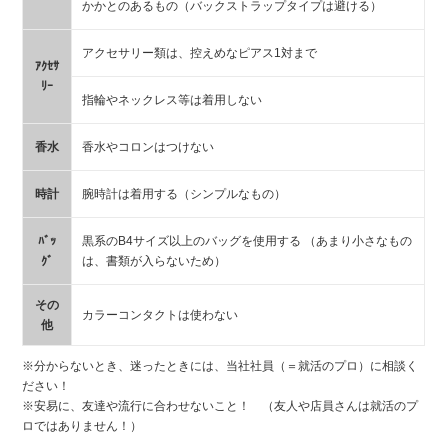
かかとのあるもの（バックストラップタイプは避ける）
アクセサリー類は、控えめなピアス1対まで
ｱｸｾｻ
ﾘｰ
指輪やネックレス等は着用しない
香水
香水やコロンはつけない
時計
腕時計は着用する（シンプルなもの）
ﾊﾞｯ
黒系のB4サイズ以上のバッグを使用する （あまり小さなもの
ｸﾞ
は、書類が入らないため）
その
カラーコンタクトは使わない
他
※分からないとき、迷ったときには、当社社員（＝就活のプロ）に相談く
ださい！
※安易に、友達や流行に合わせないこと！ （友人や店員さんは就活のプ
ロではありません！）