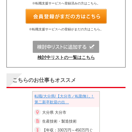
※転職支援サービスへ登録済みの方はこちら。
※転職支援サービスへの登録がまだの方はこちら。
検討中リストの一覧はこちら
こちらのお仕事もオススメ
分市】転勤無し◆
転職/大分県/【大分市／転勤無し！
大分県/製造職(
…
第二新卒歓迎の出…
無し・社宅制度
大分県 大分市
大分県 大分
造技術
生産技術・製造技術
生産技術・
円～600万円ぐ
【年収：330万円～450万円ぐ
【年収：450