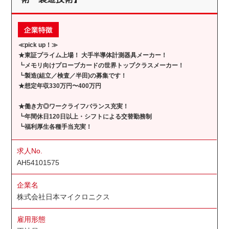
≪pick up！≫
★東証プライム上場！ 大手半導体計測器具メーカー！
┗メモリ向けプローブカードの世界トップクラスメーカー！
┗製造(組立／検査／半田)の募集です！
★想定年収330万円〜400万円
★働き方◎ワークライフバランス充実！
┗年間休日120日以上・シフトによる交替勤務制
┗福利厚生各種手当充実！
求人No.
AH54101575
企業名
株式会社日本マイクロニクス
雇用形態