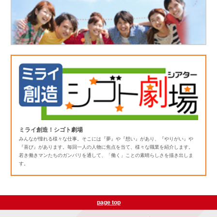
ミライ創造！シゴト劇場
みんなが憧れる様々な仕事。そこには『夢』や『想い』があり、『やりがい』や
『喜び』があります。毎回一人の人物に焦点を当て、様々な職業を紹介します。
若き働きマンたちのガンバリを通して、「働く」ことの素晴らしさを描き出しま
す。
page top