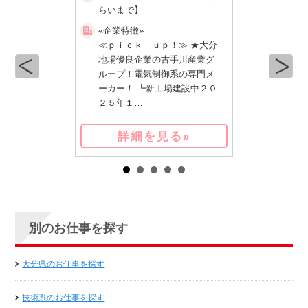
らいまで】
らいまで】
«企業特徴»
«企業特徴»
ｐ！≫ ★超精
≪ｐｉｃｋ ｕｐ！≫ ★大分
ｐｉｃｋ ｕ
核として、自動
地場優良企業の古手川産業グ
体・精密部
イト向けレンズ
ループ！電気制御系の専門メ
ックス製造を
ラスチック製光
ーカー！ ┗新工場建設中２０
最大手！東
…
２５年１…
ＯＴＯグル
見る»
詳細を見る»
詳細
別のお仕事を探す
大分県のお仕事を探す
技術系のお仕事を探す