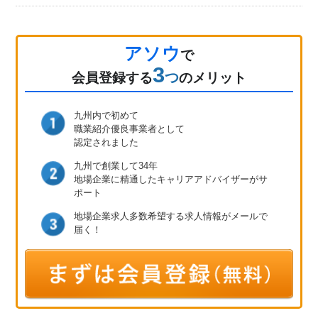
アソウ
で
3
つ
会員登録
する
のメリット
九州内で初めて
職業紹介優良事業者として
認定されました
九州で創業して34年
地場企業に精通したキャリア
アドバイザーがサ
ポート
地場企業求人多数
希望する求人情報が
メールで
届く！