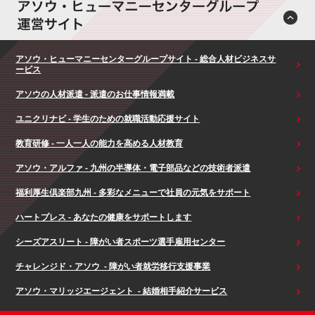
アソウ・ヒューマニーセンターグループサイト - 総合人材ビジネスサ
ービス
アソウの人材派遣 - 派遣のお仕事情報満載
ユニクリナビ - 学生のための就職活動応援サイト
教育研修 - 一人一人の能力を高める人材教育
アソウ・アルファ - 九州の半導体・電子部品などの技術者派遣
福利厚生倶楽部九州 - 多彩なメニューで社員の元気をサポート
ハートプレス - あなたの健康をサポートします
シーズアスリート - 障がい者スポーツ選手雇用センター
チャレンジド・アソウ - 障がい者就労移行支援事業
アソウ・マリッジエージェント - 結婚相手紹介サービス