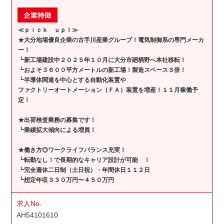
≪ｐｉｃｋ ｕｐ！≫
★大分地場優良企業の古手川産業グループ！電気制御系の専門メーカ
ー！
┗新工場建設中２０２５年１０月に大分市廻栖野へ本社移転！
┗およそ３６００平方メートルの新工場！製造スペース３倍！
┗半導体関連を中心とする自動化装置や
ファクトリーオートメーション（ＦＡ）装置を増産！１１月稼働予
定！
★出荷検査業務の募集です！
┗業績拡大傾向による増員！
★働き方◎ワークライフバランス充実！
┗転勤なし！で長期的なキャリア設計が可能 ！
┗完全週休二日制（土日祝）・年間休日１１２日
┗想定年収３３０万円〜４５０万円
求人No.
AH54101610