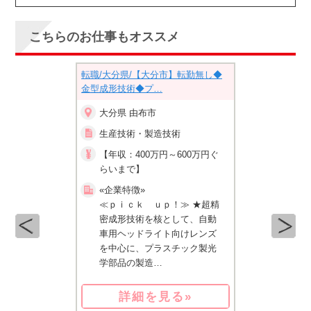
こちらのお仕事もオススメ
大分県/
転職/大分県/【大分市】転勤無し◆
転職/大分県/【
金型成形技術◆プ…
用】未経験・第
大分県 由布市
大分県 由布
造技術
生産技術・製造技術
生産技術・
円～800万円ぐ
【年収：400万円～600万円ぐ
【年収：300
らいまで】
らいまで】
«企業特徴»
«企業特徴»
≫ 〜TOTOグループ
≪ｐｉｃｋ ｕｐ！≫ ★超精
≪pick u
超・成長企業！
密成形技術を核として、自動
を核として
益率」を誇るト
車用ヘッドライト向けレンズ
ライト向け
働く〜 …
を中心に、プラスチック製光
プラスチッ
学部品の製造…
造…
見る»
詳細を見る»
詳細