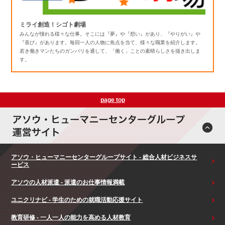
ミライ創造！シゴト劇場
みんなが憧れる様々な仕事。そこには『夢』や『想い』があり、『やりがい』や
『喜び』があります。毎回一人の人物に焦点を当て、様々な職業を紹介します。
若き働きマンたちのガンバリを通して、「働く」ことの素晴らしさを描き出しま
す。
page top
アソウ・ヒューマニーセンターグループサイト - 総合人材ビジネスサ
ービス
アソウの人材派遣 - 派遣のお仕事情報満載
ユニクリナビ - 学生のための就職活動応援サイト
教育研修 - 一人一人の能力を高める人材教育