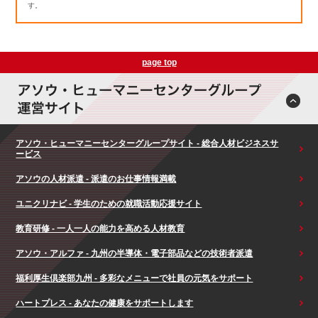
す。
page top
アソウ・ヒューマニーセンターグループサイト - 総合人材ビジネスサ
ービス
アソウの人材派遣 - 派遣のお仕事情報満載
ユニクリナビ - 学生のための就職活動応援サイト
教育研修 - 一人一人の能力を高める人材教育
アソウ・アルファ - 九州の半導体・電子部品などの技術者派遣
福利厚生倶楽部九州 - 多彩なメニューで社員の元気をサポート
ハートプレス - あなたの健康をサポートします