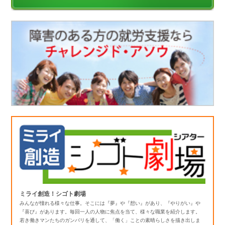
ミライ創造！シゴト劇場
みんなが憧れる様々な仕事。そこには『夢』や『想い』があり、『やりがい』や
『喜び』があります。毎回一人の人物に焦点を当て、様々な職業を紹介します。
若き働きマンたちのガンバリを通して、「働く」ことの素晴らしさを描き出しま