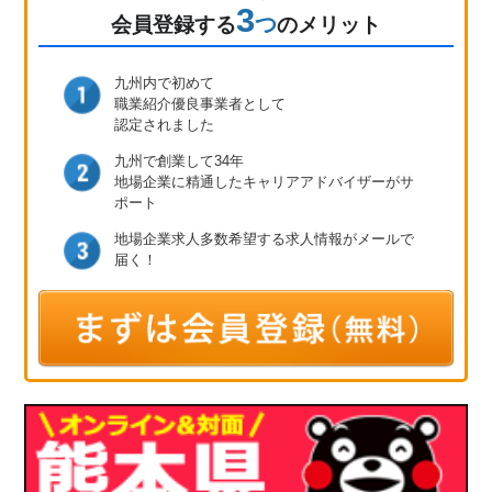
3
つ
会員登録
する
のメリット
九州内で初めて
職業紹介優良事業者として
認定されました
九州で創業して34年
地場企業に精通したキャリア
アドバイザーがサ
ポート
地場企業求人多数
希望する求人情報が
メールで
届く！