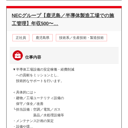
NECグループ【鹿児島／半導体製造工場での施
工管理】年収500〜…
正社員
鹿児島県
技術系／生産技術・製造技術
仕事内容
▼半導体工場設備の安定稼働・経費削減
への貢献をミッションとし、
技術的なサポートを行います。
＜具体的には＞
・建物／工場ユーテリティ設備の
保守／保全／改善
┗担当設備：空調／電気／ガス
薬品／水処理設備等
・メンテナンス計画の策定
・設備や環…