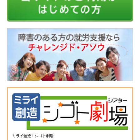
ミライ創造！シゴト劇場