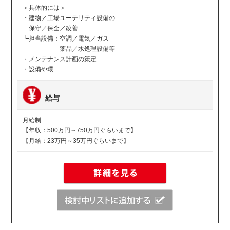
＜具体的には＞
・建物／工場ユーテリティ設備の
保守／保全／改善
┗担当設備：空調／電気／ガス
薬品／水処理設備等
・メンテナンス計画の策定
・設備や環…
給与
月給制
【年収：500万円～750万円ぐらいまで】
【月給：23万円～35万円ぐらいまで】