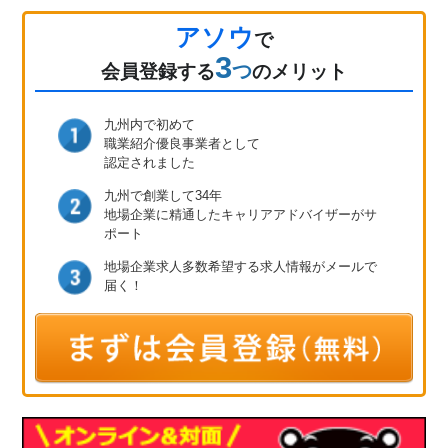
アソウ
で
3
つ
会員登録
する
のメリット
九州内で初めて
職業紹介優良事業者として
認定されました
九州で創業して34年
地場企業に精通したキャリア
アドバイザーがサ
ポート
地場企業求人多数
希望する求人情報が
メールで
届く！