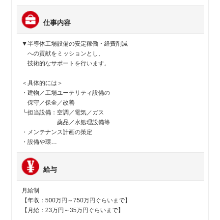
仕事内容
▼半導体工場設備の安定稼働・経費削減
への貢献をミッションとし、
技術的なサポートを行います。
＜具体的には＞
・建物／工場ユーテリティ設備の
保守／保全／改善
┗担当設備：空調／電気／ガス
薬品／水処理設備等
・メンテナンス計画の策定
・設備や環…
給与
月給制
【年収：500万円～750万円ぐらいまで】
【月給：23万円～35万円ぐらいまで】