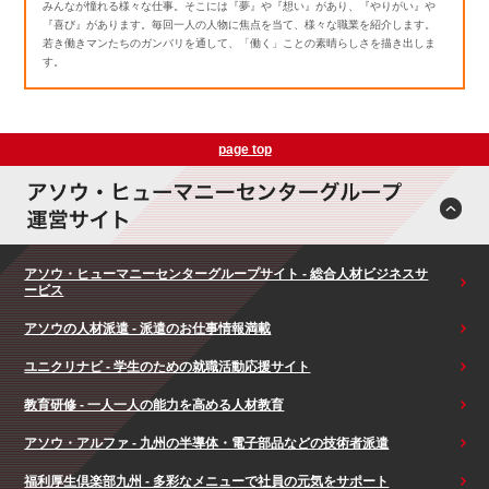
みんなが憧れる様々な仕事。そこには『夢』や『想い』があり、『やりがい』や
『喜び』があります。毎回一人の人物に焦点を当て、様々な職業を紹介します。
若き働きマンたちのガンバリを通して、「働く」ことの素晴らしさを描き出しま
す。
page top
アソウ・ヒューマニーセンターグループサイト - 総合人材ビジネスサ
ービス
アソウの人材派遣 - 派遣のお仕事情報満載
ユニクリナビ - 学生のための就職活動応援サイト
教育研修 - 一人一人の能力を高める人材教育
アソウ・アルファ - 九州の半導体・電子部品などの技術者派遣
福利厚生倶楽部九州 - 多彩なメニューで社員の元気をサポート