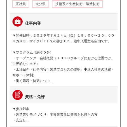
正社員
大分県
技術系／生産技術・製造技術
仕事内容
▼開催日時：２０２６年７月２４日（金）１９：００〜２０：００
※カメラ・マイクＯＦＦでの参加ＯＫ、途中入退室も自由です。
▼プログラム（約６０分）
・オープニング・会社概要（ＴＯＴＯグループにおける位置づけ、
世界的なシェア）
・工場紹介・仕事内容（製造プロセスの説明、中途入社者の活躍・
サポート体制）
・働く環境・待遇につい…
資格・免許
▼参加対象
・製造業やモノづくり、半導体業界に興味をお持ちの方
・安定し…