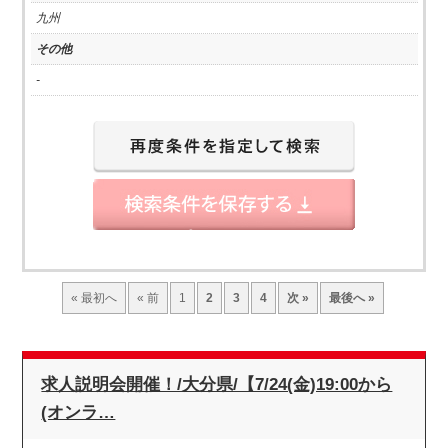
九州
その他
-
« 最初へ
« 前
1
2
3
4
次 »
最後へ »
求人説明会開催！/大分県/【7/24(金)19:00から
(オンラ…