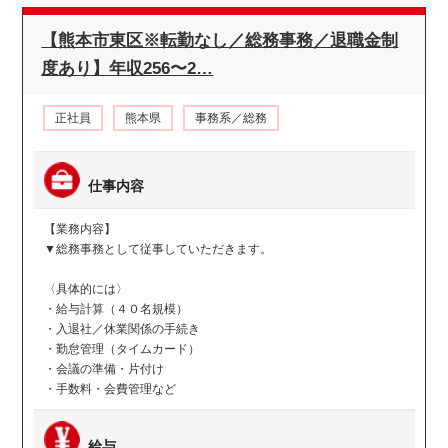
【熊本市東区※転勤なし／総務事務／退職金制
度あり】年収256〜2…
正社員
熊本県
事務系／総務
仕事内容
【業務内容】
▼総務事務として従事していただきます。
〈具体的には〉
・給与計算（４０名規模）
・入退社／休業関係の手続き
・勤怠管理（タイムカード）
・会議の準備・片付け
・手数料・会費管理など
給与