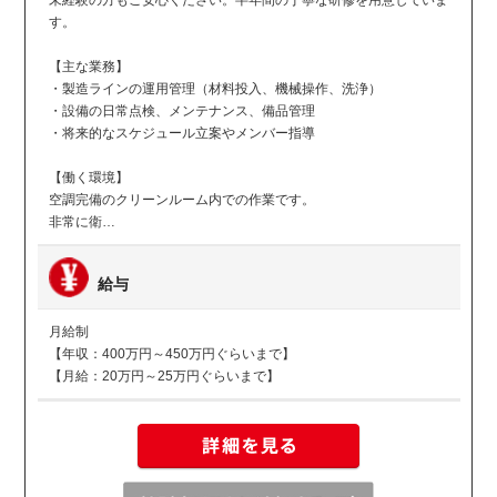
未経験の方もご安心ください。半年間の丁寧な研修を用意していま
す。
【主な業務】
・製造ラインの運用管理（材料投入、機械操作、洗浄）
・設備の日常点検、メンテナンス、備品管理
・将来的なスケジュール立案やメンバー指導
【働く環境】
空調完備のクリーンルーム内での作業です。
非常に衛…
給与
月給制
【年収：400万円～450万円ぐらいまで】
【月給：20万円～25万円ぐらいまで】